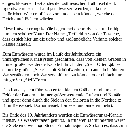
eingeschlossenen Festlandes der ostfriesischen Halbinsel dient.
Irgendwie muss das Land ja entwässert werden, da keine
natürlichen Wasserabflüsse vorhanden sein können, welche den
Deich durchlöchern würden.
Diese Entwässerungskanäle liegen meist sehr idyllisch und ruhig
inmitten schöner Natur. Der Name „Tief“ rührt von der Tatsache,
dass es sich hier um die tiefst- und größtmögliche Variante solcher
Kanäle handelt.
Zum Entwässern wurde im Laufe der Jahrhunderte ein
umfangreiches Kanalsystem geschaffen, dass von kleinen Gräben in
immer größer werdende Kanäle führt. In den „Siel“-Orten gibt es
dann die großen „Siele“ – mit Schöpfwerken, um auch bei höheren
Wasserständen noch Wasser abführen zu können oder einfach nur
mit großen „Siel“-Toren.
Das Kanalsystem führt von ersten kleinen Gräben rund um die
Felder der Bauern in immer größer werdende Gräben und Kanäle
und später dann durch die Siele in den Sielorten in die Nordsee (z.
B. in Bensersiel, Dornumersiel, Harlesiel und anderen mehr).
Bis Ende des 19. Jahrhunderts wurden die Entwässerungs-Kanäle
intensiv als Wasserstraßen genutzt. In früheren Jahrhunderten waren
die Siele eine wichtige Steuer-Einnahmequelle. So kam es, dass zum