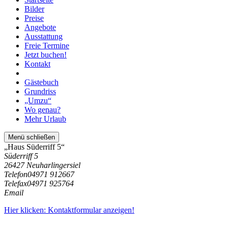
Bilder
Preise
Angebote
Ausstattung
Freie Termine
Jetzt buchen!
Kontakt
Gästebuch
Grundriss
„Umzu“
Wo genau?
Mehr Urlaub
Menü schließen
„Haus Süderriff 5“
Süderriff 5
26427 Neuharlingersiel
Telefon
04971 912667
Telefax
04971 925764
Email
Hier klicken: Kontaktformular anzeigen!