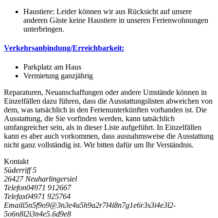
Haustiere: Leider können wir aus Rücksicht auf unsere
anderen Gäste keine Haustiere in unseren Ferienwohnungen
unterbringen.
Verkehrsanbindung/Erreichbarkeit:
Parkplatz am Haus
Vermietung ganzjährig
Reparaturen, Neuanschaffungen oder andere Umstände können in
Einzelfällen dazu führen, dass die Ausstattungslisten abweichen von
dem, was tatsächlich in den Ferienunterkünften vorhanden ist. Die
Ausstattung, die Sie vorfinden werden, kann tatsächlich
umfangreicher sein, als in dieser Liste aufgeführt. In Einzelfällen
kann es aber auch vorkommen, dass ausnahmsweise die Ausstattung
nicht ganz vollständig ist. Wir bitten dafür um Ihr Verständnis.
Kontakt
Süderriff 5
26427 Neuharlingersiel
Telefon
04971 912667
Telefax
04971 925764
Email
i
5
n
5
f
9
o
9
@
3
n
3
e
4
u
5
h
9
a
2
r
7
l
4
i
8
n
7
g
1
e
6
r
3
s
3
i
4
e
3
l
2
-
5
o
6
n
8
l
2
i
3
n
4
e
5
.
6
d
9
e
8